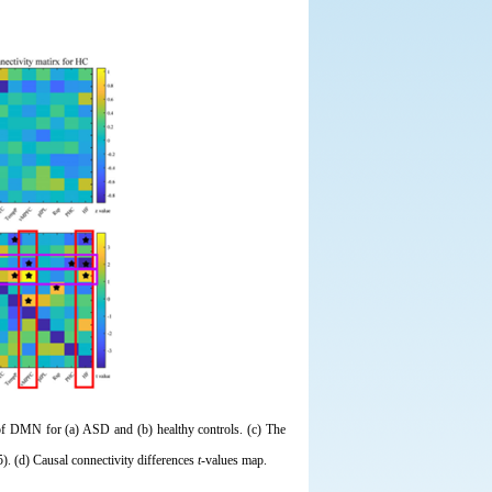
 of DMN for (a) ASD and (b) healthy controls. (c) The
). (d) Causal connectivity differences
t
-values map.