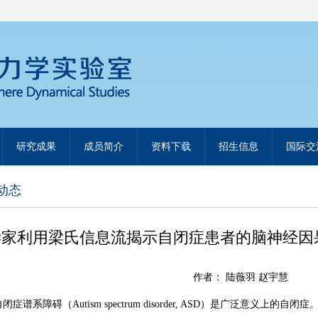
研究成果
成员简介
资料下载
招生信息
国际交
动态
学家利用梁氏信息流揭示自闭症患者的脑神经因
作者：
陆薇羽 赵宇慧
自闭症谱系障碍（
Autism spectrum disorder
, ASD
）是广泛意义上的自闭症