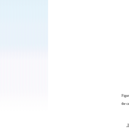
Figu
the c