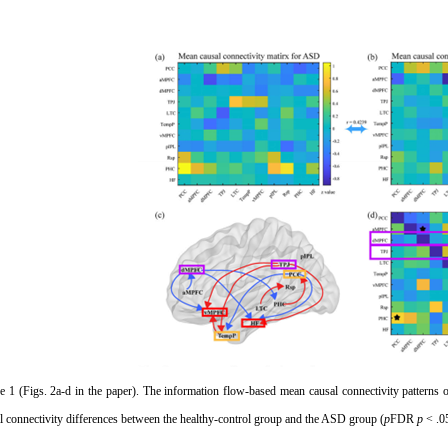
re
1
(Figs. 2a-d in the paper). The information flow-based mean causal connectivity patterns
l connectivity differences between the healthy-control group and the ASD group (
p
FDR
p
< .05