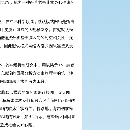
过
1%
，成为一种严重危害儿童身心健康的
关。在神经科学领域，默认模式网络是指由
叶皮质）组成的大规模网络。探究默认模
能连接分析基于脑区间的时空相关性，无
。因此默认模式网络内部的因果连接愈发
SD
的神经机制研究中，用以揭示
ASD
患者
信息流的因果分析方法由物理中的第一性
内部因果连接的有力工具。
大脑默认模式网络的因果连接图（参见图
、海马体结构及颞顶联合区之间相互作用的
SD
的临床症状有关。特别地，背内侧前额
影响的对象，如图
2
所示。这些脑区间因果
造成社会认知缺陷。