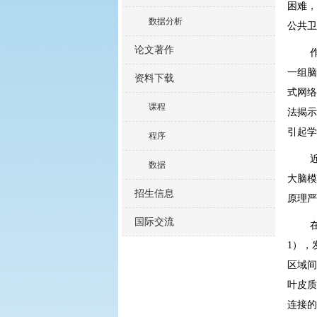
困难，
数据分析
公共卫
论文著作
一组脑
资料下载
式网络
课程
法揭示
引起学
程序
数据
大脑模
招生信息
原理
国际交流
1
），
区域间
叶皮质
连接的