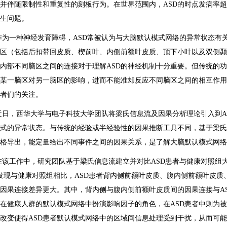
并伴随限制性和重复性的刻板行为。在世界范围内，
ASD
的时点发病率超
生问题。
作为一种神经发育障碍，
ASD
常被认为与大脑默认模式网络的异常状态有
区（包括后扣带回皮质、楔前叶、内侧前额叶皮质、顶下小叶以及双侧颞
内部不同脑区之间的连接对于理解
ASD
的神经机制十分重要。但传统的功
某一脑区对另一脑区的影响，进而不能准却反应不同脑区之间的相互作用
者们的关注。
近日，西华大学与电子科技大学团队将梁氏信息流及因果分析理论引入到
A
式的异常状态。与传统的经验或半经验性的因果推断工具不同，基于梁氏
严格导出，能定量给出不同事件之间的因果关系，是了解大脑默认模式网络
在该工作中，研究团队基于梁氏信息流建立并对比
ASD
患者与健康对照组
发现与健康对照组相比，
ASD
患者背内侧前额叶皮质、腹内侧前额叶皮质
因果连接差异更大。其中，背内侧与腹内侧前额叶皮质间的因果连接与
A
在健康人群的默认模式网络中扮演影响因子的角色，在
ASD
患者中则为被
改变使得
ASD
患者默认模式网络中的区域间信息处理受到干扰，从而可能