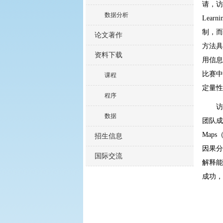
请，访
数据分析
Learnin
制，而
论文著作
方法具
资料下载
用信息
比赛中
课程
定量性
程序
访
数据
团队成
Maps
招生信息
因果分
国际交流
解释能
成功，