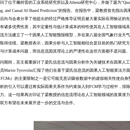
问了位于佩特雷的工业系统研究所以及
Athena
研究中心，并做了题为
“Quan
g, and Causal AI-Based Prediction”
的报告。在报告中，梁教授首先指出因
后向与会者分享了他提出的经过严格推导证明且被大量实际应用验证的先
有诸多优秀性质，其中定量性与低计算成本的特性使其在人工智能领域具
流方法建立了一个因果人工智能预报模型，并在第八届全国气象行业天气
取得佳绩。梁教授表示，因果分析与人工智能相结合是目前的热门研究方
与计算成本问题，而信息流因其理论上的严谨性在这些方面都不是问题。
问期间，宾主着重探讨了梁氏信息流与因果分析作为关键技术在因果人工
员
Marios Tyrovolas
汇报了他们在基于梁氏信息流的因果人工智能算法方
（
FCMs
）的主要限制之一是它可能无意识吸收数据中的虚假相关性使自身
析的引入可以通过将实际因果关系作为约束加入到
FCM
学习过程中，排
力。这一结果再次印证了梁教授的信息流理论在人工智能领域的发展潜力
双方有望在未来展开进一步的交流与合作。